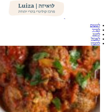
לטעום
לסייר
לחגוג
לאכול
להזמין