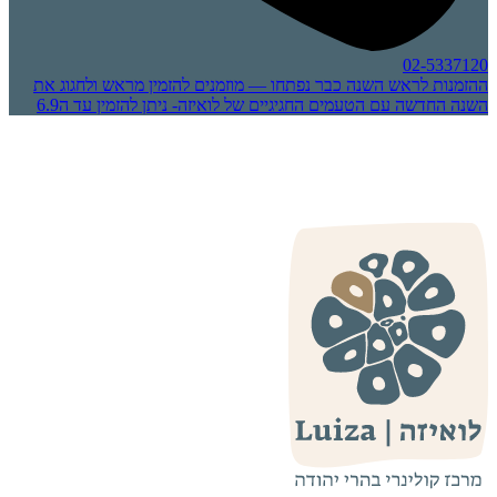
02-5337120
ההזמנות לראש השנה כבר נפתחו — מוזמנים להזמין מראש ולחגוג את
השנה החדשה עם הטעמים החגיגיים של לואיזה- ניתן להזמין עד ה6.9