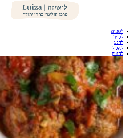
לטעום
לסייר
לחגוג
לאכול
להזמין