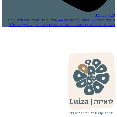
02-5337120
ההזמנות לראש השנה כבר נפתחו — מוזמנים להזמין מראש ולחגוג את
השנה החדשה עם הטעמים החגיגיים של לואיזה- ניתן להזמין עד ה6.9