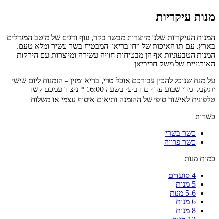
מנות עיקריות
המנות העיקריות שלנו מיוצרות מבשר בקר, עוף ודגים של מיטב המגדלים
בארץ, עם תו האיכות של “חי בריא” המבטיח בשר עשיר ומלא טעם.
המנות הטבעוניות אף הן מבטיחות חוויה עשירה ומיוצרות עם הירקות
האורגניים של משק חביביאן
על מנת שנוכל להכין עבורכם אוכל טרי, בריא ומזין – הזמנות ליום שישי
יתקבלו מדי שבוע עד יום רביעי בשעה 16:00 * ניצור עמכם קשר
טלפונית לאישור סופי של ההזמנה ותיאום איסוף עצמי או משלוח
כשרות
כשר בשרי
כשר פרווה
כמות מנות
4 סועדים
5 מנות
5-6 מנות
6 מנות
8 מנות