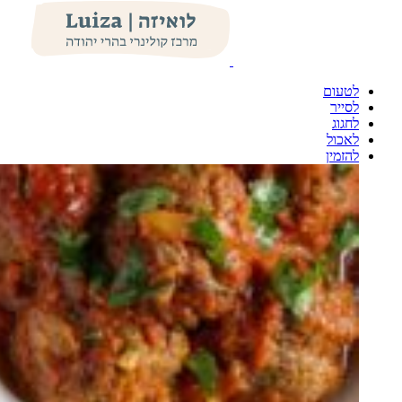
לטעום
לסייר
לחגוג
לאכול
להזמין