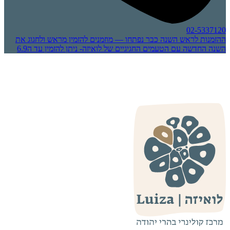
02-5337120
ההזמנות לראש השנה כבר נפתחו — מוזמנים להזמין מראש ולחגוג את
השנה החדשה עם הטעמים החגיגיים של לואיזה- ניתן להזמין עד ה6.9