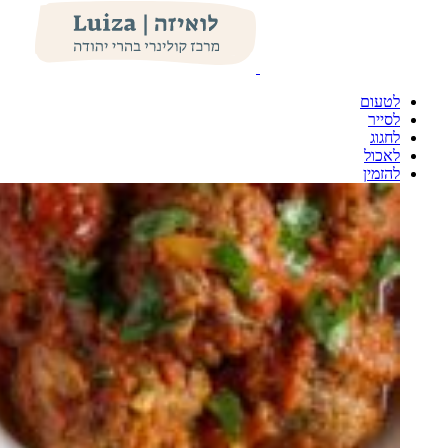
לטעום
לסייר
לחגוג
לאכול
להזמין