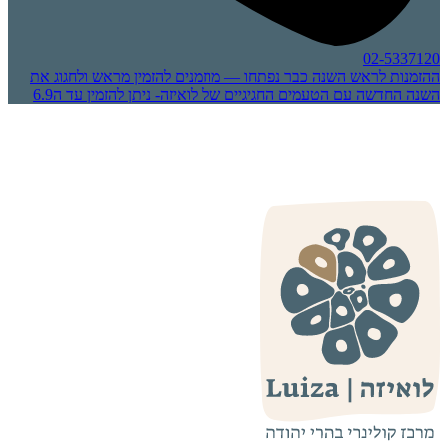
02-5337120
ההזמנות לראש השנה כבר נפתחו — מוזמנים להזמין מראש ולחגוג את
השנה החדשה עם הטעמים החגיגיים של לואיזה- ניתן להזמין עד ה6.9